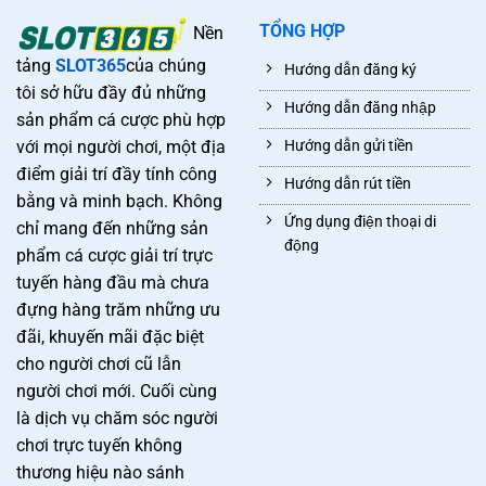
TỔNG HỢP
Nền
tảng
SLOT365
của chúng
Hướng dẫn đăng ký
tôi sở hữu đầy đủ những
Hướng dẫn đăng nhập
sản phẩm cá cược phù hợp
với mọi người chơi, một địa
Hướng dẫn gửi tiền
điểm giải trí đầy tính công
Hướng dẫn rút tiền
bằng và minh bạch. Không
Ứng dụng điện thoại di
chỉ mang đến những sản
động
phẩm cá cược giải trí trực
tuyến hàng đầu mà chưa
đựng hàng trăm những ưu
đãi, khuyến mãi đặc biệt
cho người chơi cũ lẫn
người chơi mới. Cuối cùng
là dịch vụ chăm sóc người
chơi trực tuyến không
thương hiệu nào sánh