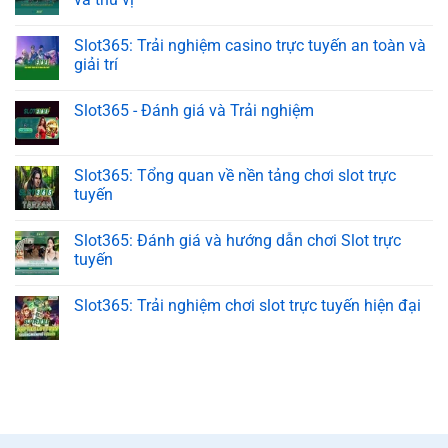
Slot365: Trải nghiệm casino trực tuyến an toàn và
giải trí
Slot365 - Đánh giá và Trải nghiệm
Slot365: Tổng quan về nền tảng chơi slot trực
tuyến
Slot365: Đánh giá và hướng dẫn chơi Slot trực
tuyến
Slot365: Trải nghiệm chơi slot trực tuyến hiện đại