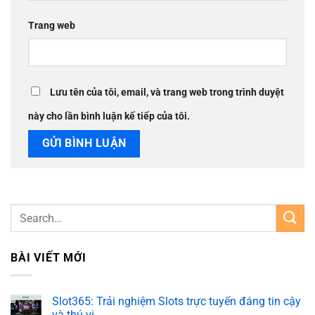
Trang web
Lưu tên của tôi, email, và trang web trong trình duyệt
này cho lần bình luận kế tiếp của tôi.
BÀI VIẾT MỚI
Slot365: Trải nghiệm Slots trực tuyến đáng tin cậy
và thú vị