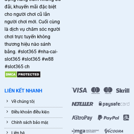
đãi, khuyến mãi đặc biệt
cho người chơi cũ lẫn
người chơi mới. Cuối cùng
là dịch vụ chăm sóc người
chơi trực tuyến không
thương hiệu nào sánh
bằng. #slot365 #nha-cai-
slot365 #slot365 #w88
#slot365 ch
LIÊN KẾT NHANH
Về chúng tôị
Điều khoản điều kiệṇ
Chính sách bảo mậṭ
Liên hệ̣