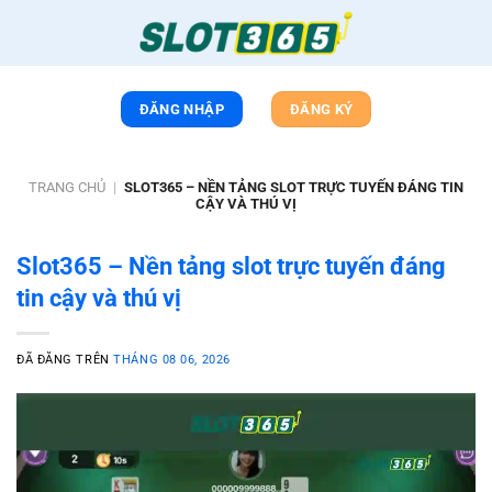
Chuyển
đến
nội
dung
ĐĂNG NHẬP
ĐĂNG KÝ
TRANG CHỦ
|
SLOT365 – NỀN TẢNG SLOT TRỰC TUYẾN ĐÁNG TIN
CẬY VÀ THÚ VỊ
Slot365 – Nền tảng slot trực tuyến đáng
tin cậy và thú vị
ĐÃ ĐĂNG TRÊN
THÁNG 08 06, 2026