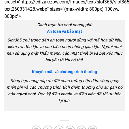
srcset="https://cdizakrzow.com/images/text/slot365/slot365
text260331428.webp" sizes="(max-width: 800px) 100vw,
800px">
Danh mục trò chơi phong phú
An toàn và bảo mật
Slot365 chú trọng đến an toàn người dùng với mã hóa dữ liệu,
kiểm tra độc lập và các biện pháp chống gian lận. Người chơi
nên sử dụng mật khẩu mạnh, cập nhật thiết bị và bật xác thực
hai yếu tố khi có thể.
Khuyến mãi và chương trình thưởng
Sòng bạc cung cấp ưu đãi chào mừng hấp dẫn, vòng quay
miễn phí và các chương trình tích điểm thưởng cho sự gắn bó
của người chơi. Đọc kỹ điều khoản và điều kiện để tối ưu hóa
lợi ích.