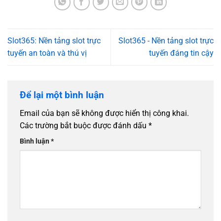
Slot365: Nền tảng slot trực
Slot365 - Nền tảng slot trực
tuyến an toàn và thú vị
tuyến đáng tin cậy
Để lại một bình luận
Email của bạn sẽ không được hiển thị công khai.
Các trường bắt buộc được đánh dấu
*
Bình luận
*