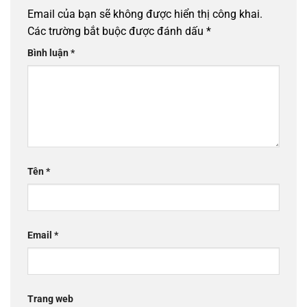
Email của bạn sẽ không được hiển thị công khai.
Các trường bắt buộc được đánh dấu
*
Bình luận
*
Tên
*
Email
*
Trang web