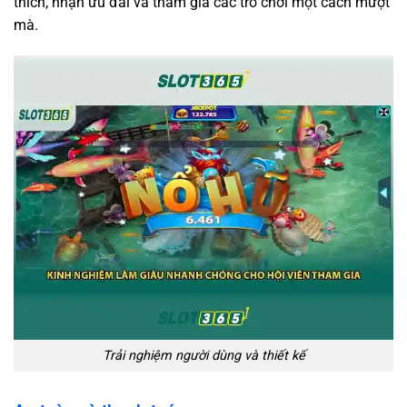
thích, nhận ưu đãi và tham gia các trò chơi một cách mượt
mà.
Trải nghiệm người dùng và thiết kế