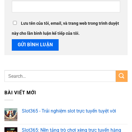
Lưu tên của tôi, email, và trang web trong trình duyệt
này cho lần bình luận kế tiếp của tôi.
BÀI VIẾT MỚI
Slot365 - Trải nghiệm slot trực tuyến tuyệt vời
Slot365: Nền tảng trò chơi xèng trực tuyến hàng