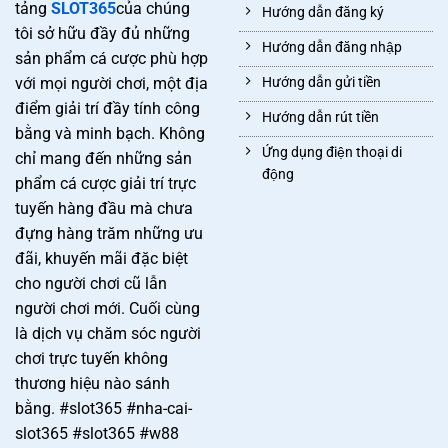
tảng
SLOT365
của chúng
Hướng dẫn đăng ký
tôi sở hữu đầy đủ những
Hướng dẫn đăng nhập
sản phẩm cá cược phù hợp
với mọi người chơi, một địa
Hướng dẫn gửi tiền
điểm giải trí đầy tính công
Hướng dẫn rút tiền
bằng và minh bạch. Không
Ứng dụng điện thoại di
chỉ mang đến những sản
động
phẩm cá cược giải trí trực
tuyến hàng đầu mà chưa
đựng hàng trăm những ưu
đãi, khuyến mãi đặc biệt
cho người chơi cũ lẫn
người chơi mới. Cuối cùng
là dịch vụ chăm sóc người
chơi trực tuyến không
thương hiệu nào sánh
bằng. #slot365 #nha-cai-
slot365 #slot365 #w88