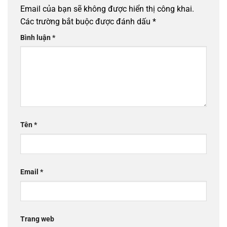
Email của bạn sẽ không được hiển thị công khai.
Các trường bắt buộc được đánh dấu
*
Bình luận
*
Tên
*
Email
*
Trang web