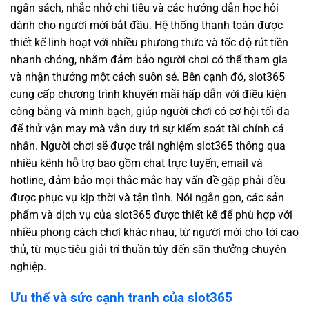
ngân sách, nhắc nhở chi tiêu và các hướng dẫn học hỏi
dành cho người mới bắt đầu. Hệ thống thanh toán được
thiết kế linh hoạt với nhiều phương thức và tốc độ rút tiền
nhanh chóng, nhằm đảm bảo người chơi có thể tham gia
và nhận thưởng một cách suôn sẻ. Bên cạnh đó, slot365
cung cấp chương trình khuyến mãi hấp dẫn với điều kiện
công bằng và minh bạch, giúp người chơi có cơ hội tối đa
để thử vận may mà vẫn duy trì sự kiểm soát tài chính cá
nhân. Người chơi sẽ được trải nghiệm slot365 thông qua
nhiều kênh hỗ trợ bao gồm chat trực tuyến, email và
hotline, đảm bảo mọi thắc mắc hay vấn đề gặp phải đều
được phục vụ kịp thời và tận tình. Nói ngắn gọn, các sản
phẩm và dịch vụ của slot365 được thiết kế để phù hợp với
nhiều phong cách chơi khác nhau, từ người mới cho tới cao
thủ, từ mục tiêu giải trí thuần túy đến săn thưởng chuyên
nghiệp.
Ưu thế và sức cạnh tranh của slot365