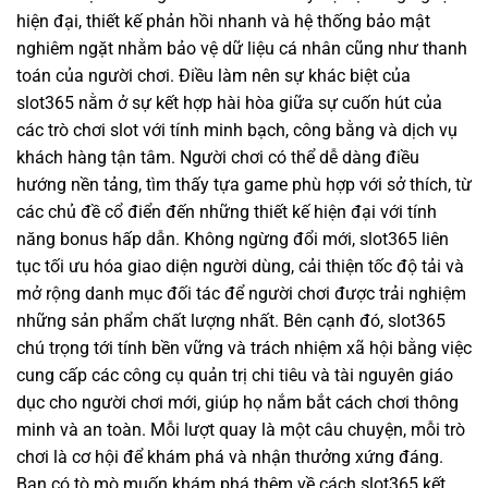
hiện đại, thiết kế phản hồi nhanh và hệ thống bảo mật
nghiêm ngặt nhằm bảo vệ dữ liệu cá nhân cũng như thanh
toán của người chơi. Điều làm nên sự khác biệt của
slot365 nằm ở sự kết hợp hài hòa giữa sự cuốn hút của
các trò chơi slot với tính minh bạch, công bằng và dịch vụ
khách hàng tận tâm. Người chơi có thể dễ dàng điều
hướng nền tảng, tìm thấy tựa game phù hợp với sở thích, từ
các chủ đề cổ điển đến những thiết kế hiện đại với tính
năng bonus hấp dẫn. Không ngừng đổi mới, slot365 liên
tục tối ưu hóa giao diện người dùng, cải thiện tốc độ tải và
mở rộng danh mục đối tác để người chơi được trải nghiệm
những sản phẩm chất lượng nhất. Bên cạnh đó, slot365
chú trọng tới tính bền vững và trách nhiệm xã hội bằng việc
cung cấp các công cụ quản trị chi tiêu và tài nguyên giáo
dục cho người chơi mới, giúp họ nắm bắt cách chơi thông
minh và an toàn. Mỗi lượt quay là một câu chuyện, mỗi trò
chơi là cơ hội để khám phá và nhận thưởng xứng đáng.
Bạn có tò mò muốn khám phá thêm về cách slot365 kết