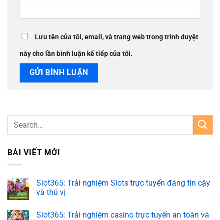
Lưu tên của tôi, email, và trang web trong trình duyệt
này cho lần bình luận kế tiếp của tôi.
BÀI VIẾT MỚI
Slot365: Trải nghiệm Slots trực tuyến đáng tin cậy
và thú vị
Slot365: Trải nghiệm casino trực tuyến an toàn và