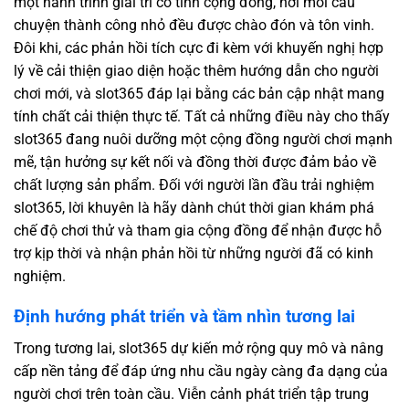
một hành trình giải trí có tính cộng đồng, nơi mỗi câu
chuyện thành công nhỏ đều được chào đón và tôn vinh.
Đôi khi, các phản hồi tích cực đi kèm với khuyến nghị hợp
lý về cải thiện giao diện hoặc thêm hướng dẫn cho người
chơi mới, và slot365 đáp lại bằng các bản cập nhật mang
tính chất cải thiện thực tế. Tất cả những điều này cho thấy
slot365 đang nuôi dưỡng một cộng đồng người chơi mạnh
mẽ, tận hưởng sự kết nối và đồng thời được đảm bảo về
chất lượng sản phẩm. Đối với người lần đầu trải nghiệm
slot365, lời khuyên là hãy dành chút thời gian khám phá
chế độ chơi thử và tham gia cộng đồng để nhận được hỗ
trợ kịp thời và nhận phản hồi từ những người đã có kinh
nghiệm.
Định hướng phát triển và tầm nhìn tương lai
Trong tương lai, slot365 dự kiến mở rộng quy mô và nâng
cấp nền tảng để đáp ứng nhu cầu ngày càng đa dạng của
người chơi trên toàn cầu. Viễn cảnh phát triển tập trung