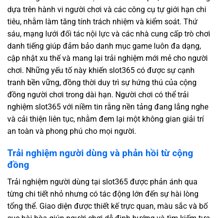
dựa trên hành vi người chơi và các công cụ tự giới hạn chi
tiêu, nhằm làm tăng tính trách nhiệm và kiểm soát. Thứ
sáu, mạng lưới đối tác nội lực và các nhà cung cấp trò chơi
danh tiếng giúp đảm bảo danh mục game luôn đa dạng,
cập nhật xu thế và mang lại trải nghiệm mới mẻ cho người
chơi. Những yếu tố này khiến slot365 có được sự cạnh
tranh bền vững, đồng thời duy trì sự hứng thú của cộng
đồng người chơi trong dài hạn. Người chơi có thể trải
nghiệm slot365 với niềm tin rằng nền tảng đang lắng nghe
và cải thiện liên tục, nhằm đem lại một không gian giải trí
an toàn và phong phú cho mọi người.
Trải nghiệm người dùng và phản hồi từ cộng
đồng
Trải nghiệm người dùng tại slot365 được phản ánh qua
từng chi tiết nhỏ nhưng có tác động lớn đến sự hài lòng
tổng thể. Giao diện được thiết kế trực quan, màu sắc và bố