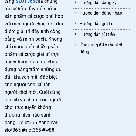
tảng
SLOT365
của chúng
Hướng dẫn đăng ký
tôi sở hữu đầy đủ những
Hướng dẫn đăng nhập
sản phẩm cá cược phù hợp
với mọi người chơi, một địa
Hướng dẫn gửi tiền
điểm giải trí đầy tính công
Hướng dẫn rút tiền
bằng và minh bạch. Không
Ứng dụng điện thoại di
chỉ mang đến những sản
động
phẩm cá cược giải trí trực
tuyến hàng đầu mà chưa
đựng hàng trăm những ưu
đãi, khuyến mãi đặc biệt
cho người chơi cũ lẫn
người chơi mới. Cuối cùng
là dịch vụ chăm sóc người
chơi trực tuyến không
thương hiệu nào sánh
bằng. #slot365 #nha-cai-
slot365 #slot365 #w88