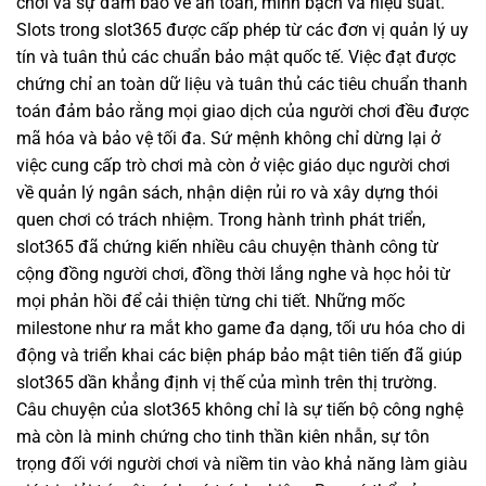
chơi và sự đảm bảo về an toàn, minh bạch và hiệu suất.
Slots trong slot365 được cấp phép từ các đơn vị quản lý uy
tín và tuân thủ các chuẩn bảo mật quốc tế. Việc đạt được
chứng chỉ an toàn dữ liệu và tuân thủ các tiêu chuẩn thanh
toán đảm bảo rằng mọi giao dịch của người chơi đều được
mã hóa và bảo vệ tối đa. Sứ mệnh không chỉ dừng lại ở
việc cung cấp trò chơi mà còn ở việc giáo dục người chơi
về quản lý ngân sách, nhận diện rủi ro và xây dựng thói
quen chơi có trách nhiệm. Trong hành trình phát triển,
slot365 đã chứng kiến nhiều câu chuyện thành công từ
cộng đồng người chơi, đồng thời lắng nghe và học hỏi từ
mọi phản hồi để cải thiện từng chi tiết. Những mốc
milestone như ra mắt kho game đa dạng, tối ưu hóa cho di
động và triển khai các biện pháp bảo mật tiên tiến đã giúp
slot365 dần khẳng định vị thế của mình trên thị trường.
Câu chuyện của slot365 không chỉ là sự tiến bộ công nghệ
mà còn là minh chứng cho tinh thần kiên nhẫn, sự tôn
trọng đối với người chơi và niềm tin vào khả năng làm giàu