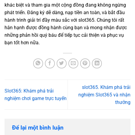
khác biệt và tham gia một cộng đồng đang không ngừng
phát triển. Đăng ký dễ dàng, nạp tiền an toàn, và bắt đầu
hành trình giải trí đầy màu sắc với slot365. Chúng tôi rất
hân hạnh được đồng hành cùng bạn và mong nhận được
những phản hồi quý báu để tiếp tục cải thiện và phục vụ
bạn tốt hơn nữa.
slot365. Khám phá trải
Slot365: Khám phá trải
nghiệm Slot365 và nhận
nghiệm chơi game trực tuyến
thưởng
Để lại một bình luận