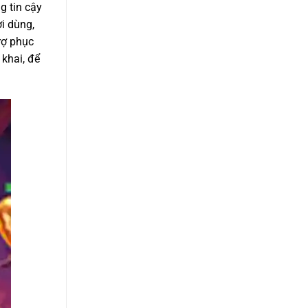
g tin cậy
i dùng,
rợ phục
 khai, để