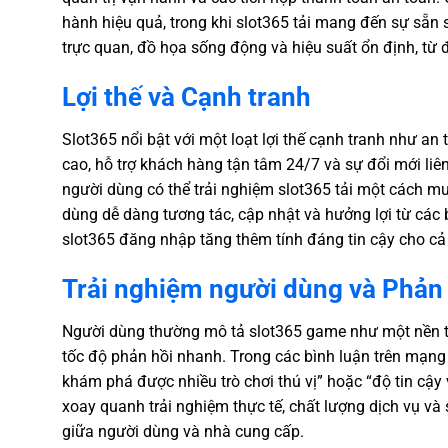
hành hiệu quả, trong khi slot365 tải mang đến sự sẵn s
trực quan, đồ họa sống động và hiệu suất ổn định, từ đó
Lợi thế và Cạnh tranh
Slot365 nổi bật với một loạt lợi thế cạnh tranh như an
cao, hỗ trợ khách hàng tận tâm 24/7 và sự đổi mới liê
người dùng có thể trải nghiệm slot365 tải một cách mư
dùng dễ dàng tương tác, cập nhật và hưởng lợi từ các b
slot365 đăng nhập tăng thêm tính đáng tin cậy cho cả 
Trải nghiệm người dùng và Phản
Người dùng thường mô tả slot365 game như một nền tản
tốc độ phản hồi nhanh. Trong các bình luận trên mạng 
khám phá được nhiều trò chơi thú vị” hoặc “độ tin cậ
xoay quanh trải nghiệm thực tế, chất lượng dịch vụ và 
giữa người dùng và nhà cung cấp.