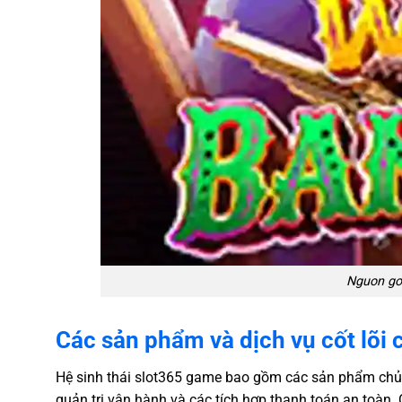
Nguon go
Các sản phẩm và dịch vụ cốt lõi
Hệ sinh thái slot365 game bao gồm các sản phẩm chủ c
quản trị vận hành và các tích hợp thanh toán an toàn.