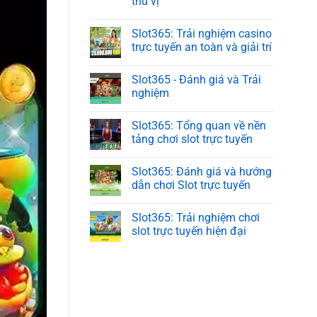
thú vị
Slot365: Trải nghiệm casino
trực tuyến an toàn và giải trí
Slot365 - Đánh giá và Trải
nghiệm
Slot365: Tổng quan về nền
tảng chơi slot trực tuyến
Slot365: Đánh giá và hướng
dẫn chơi Slot trực tuyến
Slot365: Trải nghiệm chơi
slot trực tuyến hiện đại