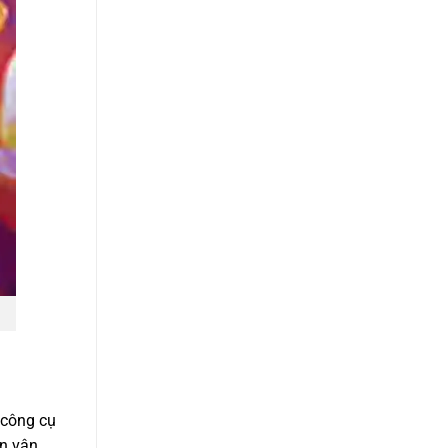
 công cụ
ên vận