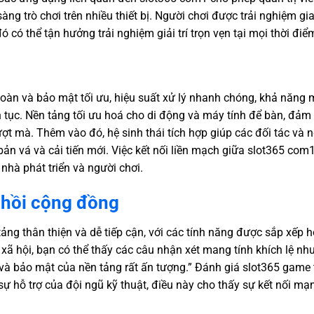
àng trò chơi trên nhiều thiết bị. Người chơi được trải nghiệm gi
 có thể tận hưởng trải nghiệm giải trí trọn vẹn tại mọi thời điể
 toàn và bảo mật tối ưu, hiệu suất xử lý nhanh chóng, khả năng
n tục. Nền tảng tối ưu hoá cho di động và máy tính để bàn, đảm
ợt mà. Thêm vào đó, hệ sinh thái tích hợp giúp các đối tác và 
ản vá và cải tiến mới. Việc kết nối liền mạch giữa slot365 com
nhà phát triển và người chơi.
 hồi cộng đồng
g thân thiện và dễ tiếp cận, với các tính năng được sắp xếp h
xã hội, bạn có thể thấy các câu nhận xét mang tính khích lệ như
y và bảo mật của nền tảng rất ấn tượng.” Đánh giá slot365 game
sự hỗ trợ của đội ngũ kỹ thuật, điều này cho thấy sự kết nối m