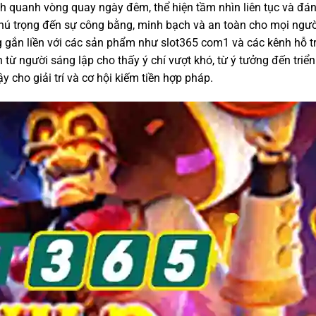
 quanh vòng quay ngày đêm, thể hiện tầm nhìn liên tục và đán
 chú trọng đến sự công bằng, minh bạch và an toàn cho mọi ngườ
ng gắn liền với các sản phẩm như slot365 com1 và các kênh hỗ t
từ người sáng lập cho thấy ý chí vượt khó, từ ý tưởng đến triển
y cho giải trí và cơ hội kiếm tiền hợp pháp.