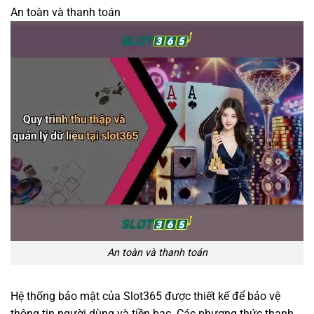
An toàn và thanh toán
An toàn và thanh toán
Hệ thống bảo mật của Slot365 được thiết kế để bảo vệ
thông tin người dùng và tiền bạc. Các phương thức thanh