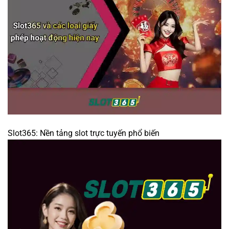
Slot365: Nền tảng slot trực tuyến phổ biến