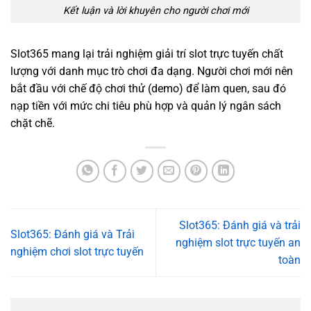
Kết luận và lời khuyên cho người chơi mới
Slot365 mang lại trải nghiệm giải trí slot trực tuyến chất
lượng với danh mục trò chơi đa dạng. Người chơi mới nên
bắt đầu với chế độ chơi thử (demo) để làm quen, sau đó
nạp tiền với mức chi tiêu phù hợp và quản lý ngân sách
chặt chẽ.
Slot365: Đánh giá và trải
Slot365: Đánh giá và Trải
nghiệm slot trực tuyến an
nghiệm chơi slot trực tuyến
toàn