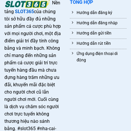
TỔNG HỢP
Nền
tảng
SLOT365
của chúng
Hướng dẫn đăng ký
tôi sở hữu đầy đủ những
Hướng dẫn đăng nhập
sản phẩm cá cược phù hợp
với mọi người chơi, một địa
Hướng dẫn gửi tiền
điểm giải trí đầy tính công
Hướng dẫn rút tiền
bằng và minh bạch. Không
Ứng dụng điện thoại di
chỉ mang đến những sản
động
phẩm cá cược giải trí trực
tuyến hàng đầu mà chưa
đựng hàng trăm những ưu
đãi, khuyến mãi đặc biệt
cho người chơi cũ lẫn
người chơi mới. Cuối cùng
là dịch vụ chăm sóc người
chơi trực tuyến không
thương hiệu nào sánh
bằng. #slot365 #nha-cai-