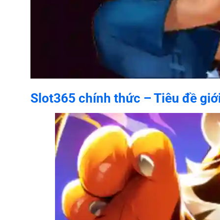
Slot365 chính thức – Tiêu đề giớ