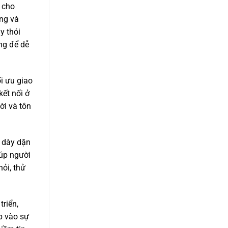
i cho
ằng và
y thói
ng để dễ
i ưu giao
kết nối ở
ời và tôn
i dày dặn
iúp người
ỏi, thử
riển,
p vào sự