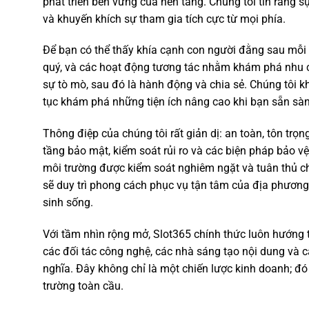
phát triển bền vững của nền tảng. Chúng tôi tin rằng s
và khuyến khích sự tham gia tích cực từ mọi phía.
Để bạn có thể thấy khía cạnh con người đằng sau mỗi t
quý, và các hoạt động tương tác nhằm khám phá nhu c
sự tò mò, sau đó là hành động và chia sẻ. Chúng tôi k
tục khám phá những tiện ích nâng cao khi bạn sẵn sà
Thông điệp của chúng tôi rất giản dị: an toàn, tôn trọ
tầng bảo mật, kiểm soát rủi ro và các biện pháp bảo vệ
môi trường được kiểm soát nghiêm ngặt và tuân thủ ch
sẽ duy trì phong cách phục vụ tận tâm của địa phươn
sinh sống.
Với tầm nhìn rộng mở, Slot365 chính thức luôn hướng t
các đối tác công nghệ, các nhà sáng tạo nội dung và c
nghĩa. Đây không chỉ là một chiến lược kinh doanh; đó l
trường toàn cầu.