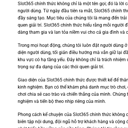
Slot365 chính thức không chỉ là một tên gọi; đó là lời
người dùng. Từ ngày đầu tiên ra mắt, Slot365 chính thứ
đầy sáng tạo. Mục tiêu của chúng tôi là mang đến trải
quen giải trí. Slot365 chính thức hiểu rằng mỗi người
dàng tham gia và lan tỏa niềm vui cho cả gia đình và
Trong mọi hoạt động, chúng tôi luôn đặt người dùng ở t
diện người dùng, tối giản điều hướng mà vẫn giữ lại đầ
khu vực có hạ tầng yếu. Đây không chỉ là trách nhiệm 
trọng sự đa dạng của các thói quen giải trí.
Giao diện của Slot365 chính thức được thiết kế để thâ
kinh nghiệm. Bạn có thể khám phá danh mục trò chơi, 
chơi chia sẻ cao trào và chiến thắng của mình. Chúng 
nghiệm và tiến bộ theo nhịp riêng của mình.
Phong cách kể chuyện của Slot365 chính thức không chỉ
biên tập nội dung, đội ngũ hỗ trợ khách hàng và cộng