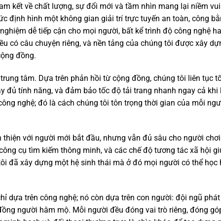
 cam kết về chất lượng, sự đổi mới và tầm nhìn mang lại niềm vu
c định hình một không gian giải trí trực tuyến an toàn, công b
 nghiệm dễ tiếp cận cho mọi người, bất kể trình độ công nghệ ha
 đều có câu chuyện riêng, và nền tảng của chúng tôi được xây dự
 cộng đồng.
rung tâm. Dựa trên phản hồi từ cộng đồng, chúng tôi liên tục tố
y đủ tính năng, và đảm bảo tốc độ tải trang nhanh ngay cả khi 
công nghệ; đó là cách chúng tôi tôn trọng thời gian của mỗi ngư
n thiện với người mới bắt đầu, nhưng vẫn đủ sâu cho người chơ
công cụ tìm kiếm thông minh, và các chế độ tương tác xã hội g
tôi đã xây dựng một hệ sinh thái mà ở đó mọi người có thể học h
 dựa trên công nghệ; nó còn dựa trên con người: đội ngũ phát t
 đồng người hâm mộ. Mỗi người đều đóng vai trò riêng, đóng gó