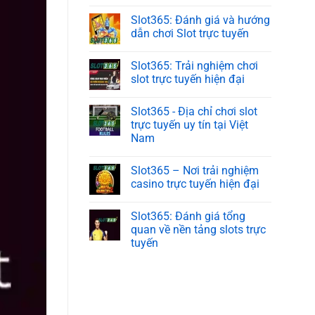
Slot365: Đánh giá và hướng
dẫn chơi Slot trực tuyến
Slot365: Trải nghiệm chơi
slot trực tuyến hiện đại
Slot365 - Địa chỉ chơi slot
trực tuyến uy tín tại Việt
Nam
Slot365 – Nơi trải nghiệm
casino trực tuyến hiện đại
Slot365: Đánh giá tổng
quan về nền tảng slots trực
tuyến