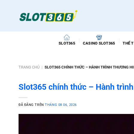
Chuyển
đến
nội
dung
SLOT365
CASINO SLOT365
THỂ 
TRANG CHỦ
|
SLOT365 CHÍNH THỨC – HÀNH TRÌNH THƯƠNG HI
Slot365 chính thức – Hành trình
ĐÃ ĐĂNG TRÊN
THÁNG 08 06, 2026