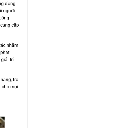
ng đồng.
ới người
 công
 cung cấp
 tác nhằm
 phát
iải trí
năng, trò
g cho mọi