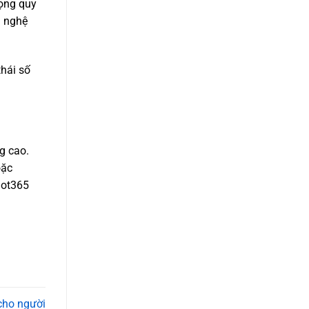
rọng quy
g nghệ
thái số
g cao.
oặc
lot365
 cho người