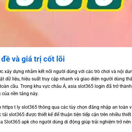
ề và giá trị cốt lõi
 được xây dựng nhằm kết nối người dùng với các trò chơi và nội d
ật dữ liệu, hiệu suất truy cập nhanh và giao diện người dùng thâ
oàn cầu. Trong khu vực châu Á, asia slot365 login đã trở thành
g của nền tảng này.
ệm https t ly slot365 thông qua các tùy chọn đăng nhập an toàn 
ải slot365 được thiết kế để thuận tiện tiếp cận trên nhiều thiết 
của Slot365 apk cho người dùng di động giúp trải nghiệm trở nên 