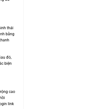
inh thái
hanh bằng
 thanh
Sau đó,
ác biện
 rộng cao
hồi
ogin link