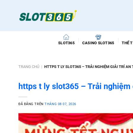
Chuyển
đến
nội
dung
SLOT365
CASINO SLOT365
THỂ 
TRANG CHỦ
|
HTTPS T LY SLOT365 – TRẢI NGHIỆM GIẢI TRÍ AN
https t ly slot365 – Trải nghiệm g
ĐÃ ĐĂNG TRÊN
THÁNG 08 07, 2026