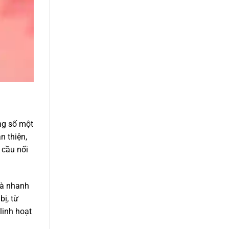
ung số một
n thiện,
 cầu nối
và nhanh
bị, từ
linh hoạt