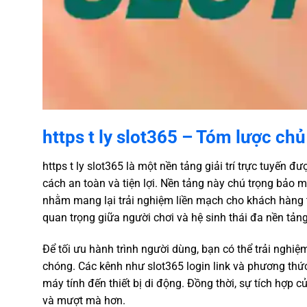
https t ly slot365 – Tóm lược chủ đ
https t ly slot365 là một nền tảng giải trí trực tuyến
cách an toàn và tiện lợi. Nền tảng này chú trọng bảo m
nhằm mang lại trải nghiệm liền mạch cho khách hàng t
quan trọng giữa người chơi và hệ sinh thái đa nền tản
Để tối ưu hành trình người dùng, bạn có thể trải nghi
chóng. Các kênh như slot365 login link và phương thức t
máy tính đến thiết bị di động. Đồng thời, sự tích hợp 
và mượt mà hơn.