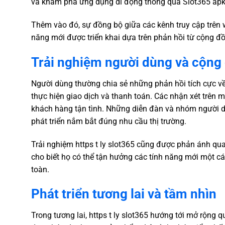
và khám phá ứng dụng di động thông qua Slot365 apk, p
Thêm vào đó, sự đồng bộ giữa các kênh truy cập trên we
năng mới được triển khai dựa trên phản hồi từ cộng đồn
Trải nghiệm người dùng và cộng
Người dùng thường chia sẻ những phản hồi tích cực về 
thực hiện giao dịch và thanh toán. Các nhận xét trên 
khách hàng tận tình. Những diễn đàn và nhóm người dùn
phát triển nắm bắt đúng nhu cầu thị trường.
Trải nghiệm https t ly slot365 cũng được phản ánh qu
cho biết họ có thể tận hưởng các tính năng mới một cá
toàn.
Phát triển tương lai và tầm nhìn
Trong tương lai, https t ly slot365 hướng tới mở rộng