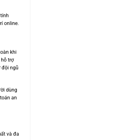
tính
í online.
toàn khi
 hỗ trợ
ợ đội ngũ
ười dùng
 toán an
uất và đa