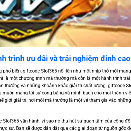
 trình ưu đãi và trải nghiệm đỉnh cao
 phổ biến, giftcode Slot365 nổi lên như một nhịp thở mới mang 
ỉ là một chương trình mã thưởng mà còn là một hành trình trải
n thưởng và những khoảnh khắc giải trí chất lượng. giftcode S
ng muốn mang tới sự công bằng và minh bạch cho mọi thành vi
 giới giải trí, nơi mỗi mã thưởng là một vé tham gia vào những 
ode Slot365 vận hành, vì sao nó thu hút sự quan tâm của cộng đ
thực sự. Bạn sẽ được dẫn dắt qua các giai đoạn từ nguồn gốc 