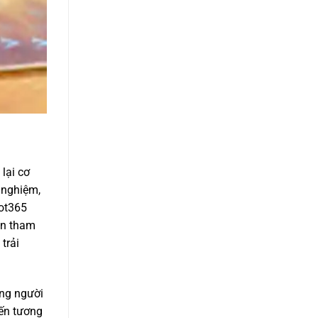
lại cơ
 nghiệm,
lot365
ên tham
trải
ồng người
đến tương