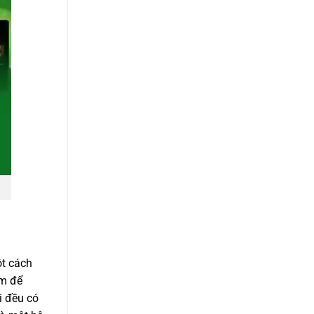
ột cách
ăm để
i đều có