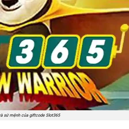
à sứ mệnh của giftcode Slot365