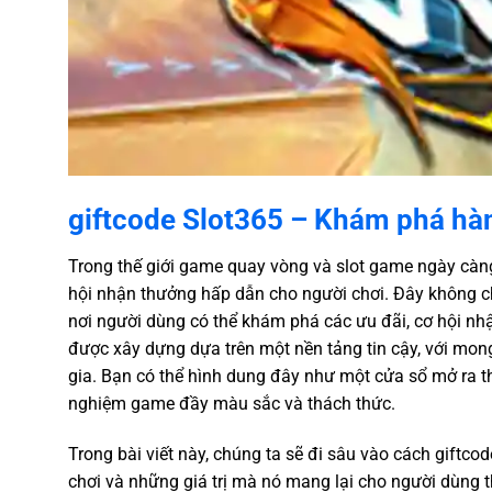
giftcode Slot365 – Khám phá hành
Trong thế giới game quay vòng và slot game ngày càng
hội nhận thưởng hấp dẫn cho người chơi. Đây không ch
nơi người dùng có thể khám phá các ưu đãi, cơ hội nhậ
được xây dựng dựa trên một nền tảng tin cậy, với mo
gia. Bạn có thể hình dung đây như một cửa sổ mở ra thế
nghiệm game đầy màu sắc và thách thức.
Trong bài viết này, chúng ta sẽ đi sâu vào cách giftc
chơi và những giá trị mà nó mang lại cho người dùng 