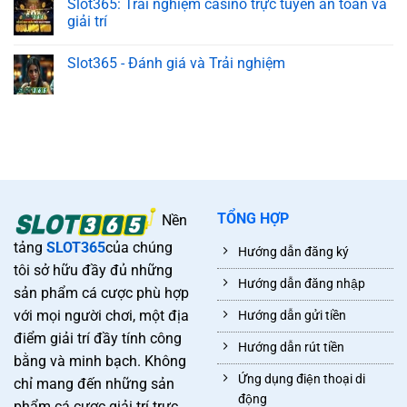
Slot365: Trải nghiệm casino trực tuyến an toàn và
giải trí
Slot365 - Đánh giá và Trải nghiệm
TỔNG HỢP
Nền
tảng
SLOT365
của chúng
Hướng dẫn đăng ký
tôi sở hữu đầy đủ những
Hướng dẫn đăng nhập
sản phẩm cá cược phù hợp
với mọi người chơi, một địa
Hướng dẫn gửi tiền
điểm giải trí đầy tính công
Hướng dẫn rút tiền
bằng và minh bạch. Không
Ứng dụng điện thoại di
chỉ mang đến những sản
động
phẩm cá cược giải trí trực