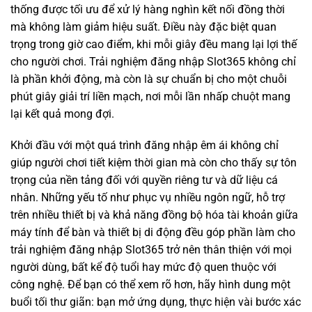
thống được tối ưu để xử lý hàng nghìn kết nối đồng thời
mà không làm giảm hiệu suất. Điều này đặc biệt quan
trọng trong giờ cao điểm, khi mỗi giây đều mang lại lợi thế
cho người chơi. Trải nghiệm đăng nhập Slot365 không chỉ
là phần khởi động, mà còn là sự chuẩn bị cho một chuỗi
phút giây giải trí liền mạch, nơi mỗi lần nhấp chuột mang
lại kết quả mong đợi.
Khởi đầu với một quá trình đăng nhập êm ái không chỉ
giúp người chơi tiết kiệm thời gian mà còn cho thấy sự tôn
trọng của nền tảng đối với quyền riêng tư và dữ liệu cá
nhân. Những yếu tố như phục vụ nhiều ngôn ngữ, hỗ trợ
trên nhiều thiết bị và khả năng đồng bộ hóa tài khoản giữa
máy tính để bàn và thiết bị di động đều góp phần làm cho
trải nghiệm đăng nhập Slot365 trở nên thân thiện với mọi
người dùng, bất kể độ tuổi hay mức độ quen thuộc với
công nghệ. Để bạn có thể xem rõ hơn, hãy hình dung một
buổi tối thư giãn: bạn mở ứng dụng, thực hiện vài bước xác