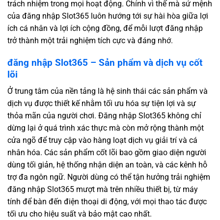
trách nhiệm trong mọi hoạt động. Chính vì thế mà sứ mệnh
của đăng nhập Slot365 luôn hướng tới sự hài hòa giữa lợi
ích cá nhân và lợi ích cộng đồng, để mỗi lượt đăng nhập
trở thành một trải nghiệm tích cực và đáng nhớ.
đăng nhập Slot365 – Sản phẩm và dịch vụ cốt
lõi
Ở trung tâm của nền tảng là hệ sinh thái các sản phẩm và
dịch vụ được thiết kế nhằm tối ưu hóa sự tiện lợi và sự
thỏa mãn của người chơi. Đăng nhập Slot365 không chỉ
dừng lại ở quá trình xác thực mà còn mở rộng thành một
cửa ngõ để truy cập vào hàng loạt dịch vụ giải trí và cá
nhân hóa. Các sản phẩm cốt lõi bao gồm giao diện người
dùng tối giản, hệ thống nhận diện an toàn, và các kênh hỗ
trợ đa ngôn ngữ. Người dùng có thể tận hưởng trải nghiệm
đăng nhập Slot365 mượt mà trên nhiều thiết bị, từ máy
tính để bàn đến điện thoại di động, với mọi thao tác được
tối ưu cho hiệu suất và bảo mật cao nhất.