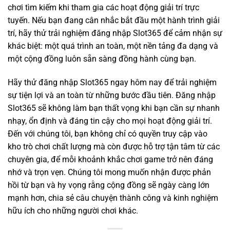
chơi tìm kiếm khi tham gia các hoạt động giải trí trực
tuyến. Nếu bạn đang cân nhắc bắt đầu một hành trình giải
trí, hãy thử trải nghiệm đăng nhập Slot365 để cảm nhận sự
khác biệt: một quá trình an toàn, một nền tảng đa dạng và
một cộng đồng luôn sẵn sàng đồng hành cùng bạn.
Hãy thử đăng nhập Slot365 ngay hôm nay để trải nghiệm
sự tiện lợi và an toàn từ những bước đầu tiên. Đăng nhập
Slot365 sẽ không làm bạn thất vọng khi bạn cần sự nhanh
nhạy, ổn định và đáng tin cậy cho mọi hoạt động giải trí.
Đến với chúng tôi, bạn không chỉ có quyền truy cập vào
kho trò chơi chất lượng mà còn được hỗ trợ tận tâm từ các
chuyên gia, để mỗi khoảnh khắc chơi game trở nên đáng
nhớ và trọn vẹn. Chúng tôi mong muốn nhận được phản
hồi từ bạn và hy vọng rằng cộng đồng sẽ ngày càng lớn
mạnh hơn, chia sẻ câu chuyện thành công và kinh nghiệm
hữu ích cho những người chơi khác.