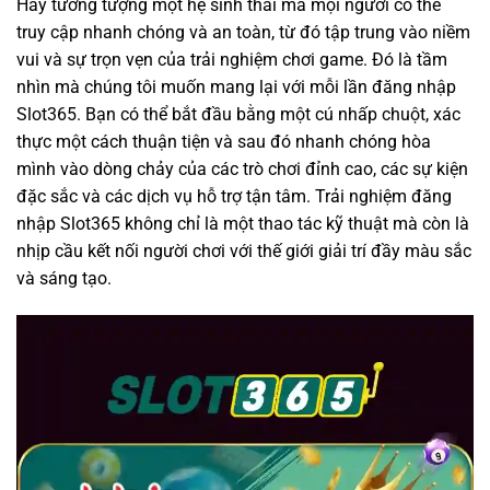
Hãy tưởng tượng một hệ sinh thái mà mọi người có thể
truy cập nhanh chóng và an toàn, từ đó tập trung vào niềm
vui và sự trọn vẹn của trải nghiệm chơi game. Đó là tầm
nhìn mà chúng tôi muốn mang lại với mỗi lần đăng nhập
Slot365. Bạn có thể bắt đầu bằng một cú nhấp chuột, xác
thực một cách thuận tiện và sau đó nhanh chóng hòa
mình vào dòng chảy của các trò chơi đỉnh cao, các sự kiện
đặc sắc và các dịch vụ hỗ trợ tận tâm. Trải nghiệm đăng
nhập Slot365 không chỉ là một thao tác kỹ thuật mà còn là
nhịp cầu kết nối người chơi với thế giới giải trí đầy màu sắc
và sáng tạo.