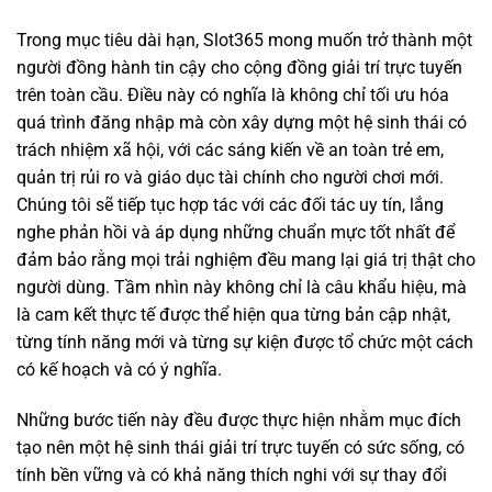
Trong mục tiêu dài hạn, Slot365 mong muốn trở thành một
người đồng hành tin cậy cho cộng đồng giải trí trực tuyến
trên toàn cầu. Điều này có nghĩa là không chỉ tối ưu hóa
quá trình đăng nhập mà còn xây dựng một hệ sinh thái có
trách nhiệm xã hội, với các sáng kiến về an toàn trẻ em,
quản trị rủi ro và giáo dục tài chính cho người chơi mới.
Chúng tôi sẽ tiếp tục hợp tác với các đối tác uy tín, lắng
nghe phản hồi và áp dụng những chuẩn mực tốt nhất để
đảm bảo rằng mọi trải nghiệm đều mang lại giá trị thật cho
người dùng. Tầm nhìn này không chỉ là câu khẩu hiệu, mà
là cam kết thực tế được thể hiện qua từng bản cập nhật,
từng tính năng mới và từng sự kiện được tổ chức một cách
có kế hoạch và có ý nghĩa.
Những bước tiến này đều được thực hiện nhằm mục đích
tạo nên một hệ sinh thái giải trí trực tuyến có sức sống, có
tính bền vững và có khả năng thích nghi với sự thay đổi