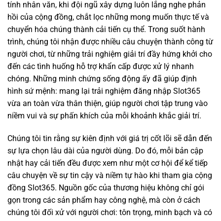
tính nhân văn, khi đội ngũ xây dựng luôn lắng nghe phản
hồi của cộng đồng, chắt lọc những mong muốn thực tế và
chuyển hóa chúng thành cải tiến cụ thể. Trong suốt hành
trình, chúng tôi nhận được nhiều câu chuyện thành công từ
người chơi, từ những trải nghiệm giải trí đầy hứng khởi cho
đến các tình huống hỗ trợ khẩn cấp được xử lý nhanh
chóng. Những minh chứng sống động ấy đã giúp định
hình sứ mệnh: mang lại trải nghiệm đăng nhập Slot365
vừa an toàn vừa thân thiện, giúp người chơi tập trung vào
niềm vui và sự phấn khích của mỗi khoảnh khắc giải trí.
Chúng tôi tin rằng sự kiên định với giá trị cốt lõi sẽ dẫn đến
sự lựa chọn lâu dài của người dùng. Do đó, mỗi bản cập
nhật hay cải tiến đều được xem như một cơ hội để kể tiếp
câu chuyện về sự tin cậy và niềm tự hào khi tham gia cộng
đồng Slot365. Nguồn gốc của thương hiệu không chỉ gói
gọn trong các sản phẩm hay công nghệ, mà còn ở cách
chúng tôi đối xử với người chơi: tôn trọng, minh bạch và có