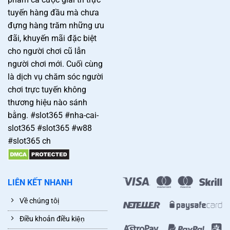
tuyến hàng đầu mà chưa
đựng hàng trăm những ưu
đãi, khuyến mãi đặc biệt
cho người chơi cũ lẫn
người chơi mới. Cuối cùng
là dịch vụ chăm sóc người
chơi trực tuyến không
thương hiệu nào sánh
bằng. #slot365 #nha-cai-
slot365 #slot365 #w88
#slot365 ch
LIÊN KẾT NHANH
Về chúng tôị
Điều khoản điều kiệṇ